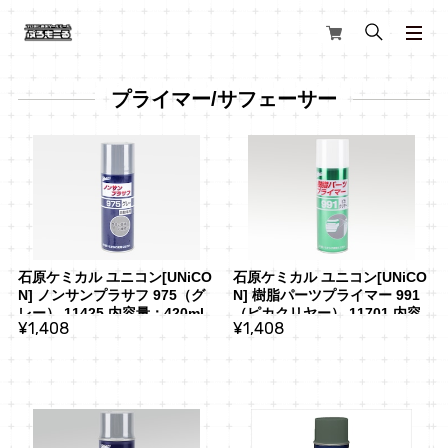
プライマー/サフェーサー
石原ケミカル ユニコン[UNiCO
石原ケミカル ユニコン[UNiCO
N] ノンサンプラサフ 975（グ
N] 樹脂パーツプライマー 991
レー） 11425 内容量：420ml
（ピカクリヤー） 11701 内容
¥1,408
¥1,408
量：480ml