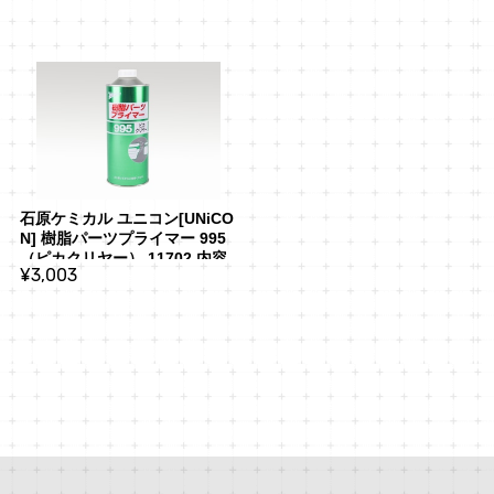
石原ケミカル ユニコン[UNiCO
N] 樹脂パーツプライマー 995
（ピカクリヤー） 11702 内容
¥3,003
量：1L