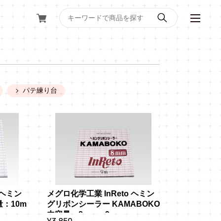
パテ練り台
 ヘミン
メグロ化学工業 InReto ヘミン
：10m
グリボンシーラー KAMABOKO 
内容量：8mm x 9m