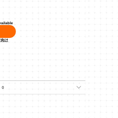
vailable
方向け
0