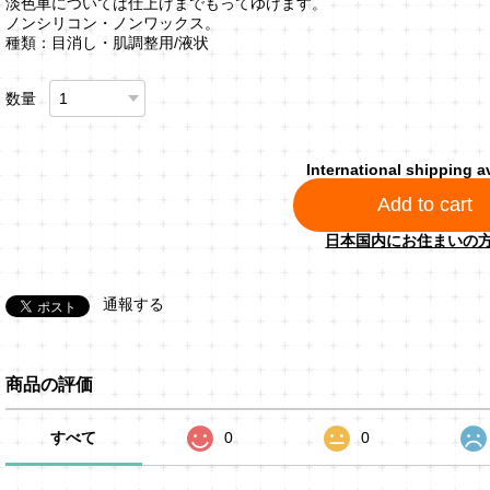
淡色車については仕上げまでもってゆけます。
ノンシリコン・ノンワックス。
種類：目消し・肌調整用/液状
数量
International shipping a
Add to cart
日本国内にお住まいの
通報する
商品の評価
すべて
0
0