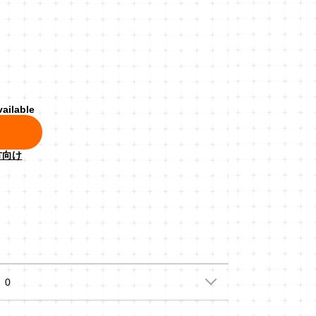
vailable
方向け
0