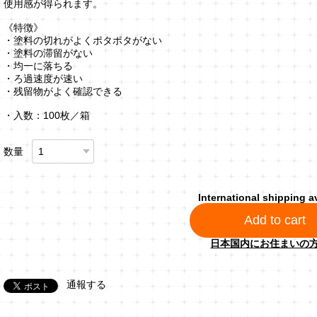
使用感が得られます。
《特徴》
・塗料の切れがよくポタポタがない
・塗料の滞留がない
・均一に落ちる
・ろ過速度が速い
・残留物がよく確認できる
・入数：100枚／箱
数量
International shipping a
Add to cart
日本国内にお住まいの
通報する