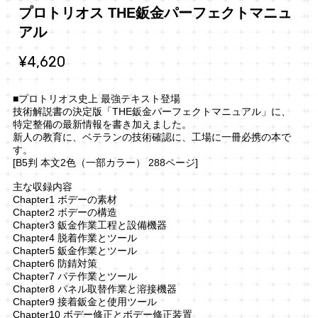
プロトリオス THE鈑金パーフェクトマニュ
アル
¥4,620
■プロトリオス史上 最強テキスト登場
技術解説書の決定版「THE鈑金パーフェクトマニュアル」に、
特定整備の最新情報を書き加えました。
新人の教育に、ベテランの技術確認に、工場に一冊必携の本で
す。
[B5判 本文2色（一部カラー） 288ページ]
主な収録内容
Chapter1 ボデーの素材
Chapter2 ボデーの構造
Chapter3 鈑金作業工程と設備機器
Chapter4 脱着作業とツール
Chapter5 鈑金作業とツール
Chapter6 防錆対策
Chapter7 パテ作業とツール
Chapter8 パネル取替作業と溶接機器
Chapter9 接着鈑金と使用ツール
Chapter10 ボデー修正とボデー修正装置