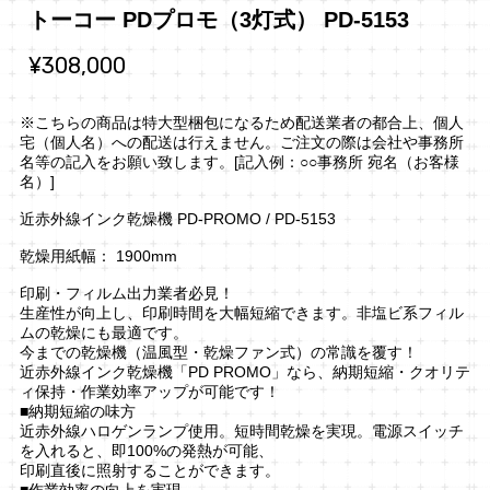
トーコー PDプロモ（3灯式） PD-5153
¥308,000
※こちらの商品は特大型梱包になるため配送業者の都合上、個人
宅（個人名）への配送は行えません。ご注文の際は会社や事務所
名等の記入をお願い致します。[記入例：○○事務所 宛名（お客様
名）]
近赤外線インク乾燥機 PD-PROMO / PD-5153
乾燥用紙幅： 1900mm
印刷・フィルム出力業者必見！
生産性が向上し、印刷時間を大幅短縮できます。非塩ビ系フィル
ムの乾燥にも最適です。
今までの乾燥機（温風型・乾燥ファン式）の常識を覆す！
近赤外線インク乾燥機「PD PROMO」なら、納期短縮・クオリテ
ィ保持・作業効率アップが可能です！
■納期短縮の味方
近赤外線ハロゲンランプ使用。短時間乾燥を実現。電源スイッチ
を入れると、即100%の発熱が可能、
印刷直後に照射することができます。
■作業効率の向上を実現