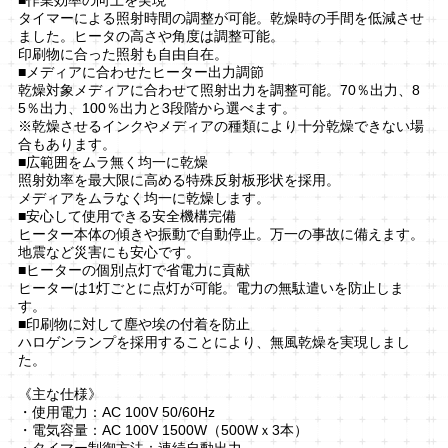
タイマーによる照射時間の調整が可能。乾燥時の手間を低減させ
ました。ヒータの高さや角度は調整可能。
印刷物に合った照射も自由自在。
■メディアに合わせたヒーター出力調節
乾燥対象メディアに合わせて照射出力を調整可能。70％出力、8
5％出力、100％出力と3段階から選べます。
※乾燥させるインクやメディアの種類により十分乾燥できない場
合もあります。
■広範囲をムラ無く均一に乾燥
照射効率を最大限に高める特殊反射板形状を採用。
メディアをムラなく均一に乾燥します。
■安心して使用できる安全機構完備
ヒーター本体の傾きや振動で自動停止。万一の事故に備えます。
地震など災害にも安心です。
■ヒーターの個別点灯で省電力に貢献
ヒーターは1灯ごとに点灯が可能。電力の無駄遣いを防止しま
す。
■印刷物に対して塵や埃の付着を防止
ハロゲンランプを採用することにより、無風乾燥を実現しまし
た。
《主な仕様》
・使用電力：AC 100V 50/60Hz
・電気容量：AC 100V 1500W（500Wｘ3本）
・タイマー制御方法：連続自動出力