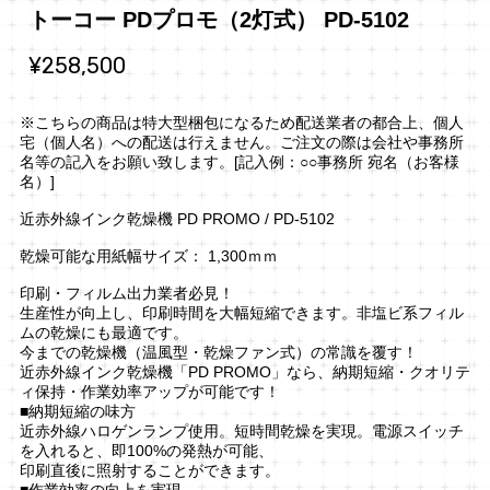
トーコー PDプロモ（2灯式） PD-5102
¥258,500
※こちらの商品は特大型梱包になるため配送業者の都合上、個人
宅（個人名）への配送は行えません。ご注文の際は会社や事務所
名等の記入をお願い致します。[記入例：○○事務所 宛名（お客様
名）]
近赤外線インク乾燥機 PD PROMO / PD-5102
乾燥可能な用紙幅サイズ： 1,300ｍｍ
印刷・フィルム出力業者必見！
生産性が向上し、印刷時間を大幅短縮できます。非塩ビ系フィル
ムの乾燥にも最適です。
今までの乾燥機（温風型・乾燥ファン式）の常識を覆す！
近赤外線インク乾燥機「PD PROMO」なら、納期短縮・クオリテ
ィ保持・作業効率アップが可能です！
■納期短縮の味方
近赤外線ハロゲンランプ使用。短時間乾燥を実現。電源スイッチ
を入れると、即100%の発熱が可能、
印刷直後に照射することができます。
■作業効率の向上を実現