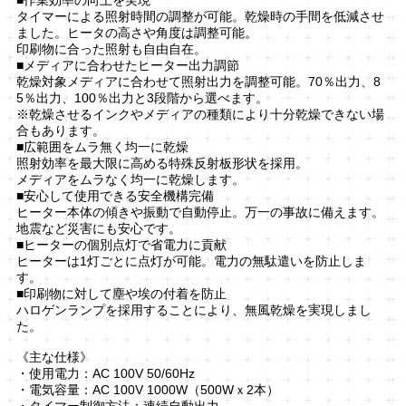
タイマーによる照射時間の調整が可能。乾燥時の手間を低減させ
ました。ヒータの高さや角度は調整可能。
印刷物に合った照射も自由自在。
■メディアに合わせたヒーター出力調節
乾燥対象メディアに合わせて照射出力を調整可能。70％出力、8
5％出力、100％出力と3段階から選べます。
※乾燥させるインクやメディアの種類により十分乾燥できない場
合もあります。
■広範囲をムラ無く均一に乾燥
照射効率を最大限に高める特殊反射板形状を採用。
メディアをムラなく均一に乾燥します。
■安心して使用できる安全機構完備
ヒーター本体の傾きや振動で自動停止。万一の事故に備えます。
地震など災害にも安心です。
■ヒーターの個別点灯で省電力に貢献
ヒーターは1灯ごとに点灯が可能。電力の無駄遣いを防止しま
す。
■印刷物に対して塵や埃の付着を防止
ハロゲンランプを採用することにより、無風乾燥を実現しまし
た。
《主な仕様》
・使用電力：AC 100V 50/60Hz
・電気容量：AC 100V 1000W（500Wｘ2本）
・タイマー制御方法：連続自動出力