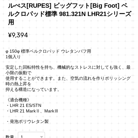
ルぺス[RUPES] ビッグフット[Big Foot] ベ
ルクロパッド標準 981.321N LHR21シリーズ
用
¥9,394
φ 150φ 標準ベルクロパッド ウレタンバフ用
1個入り
安定した回転特性を持ち、機械的なストレスに対しても強く、最
小限の振動で
使用することができます。また、空気の流れを作りポリッシング
時の熱上昇を
抑える構造になっています。
《適合機種》
・LHR 21 ES/STN
・LHR 21 MarkⅡ、MarkⅢ
・発泡ポリウレタン製
数量