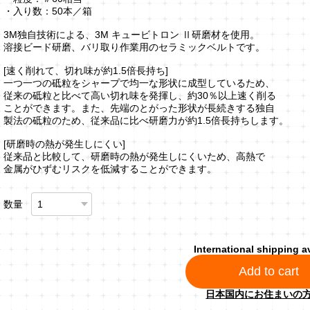
・入り数：50本／箱
3M独自技術による、3M キュービトロン Ⅱ研磨材を使用。
溶接ビード研磨、バリ取り作業用のセラミックベルトです。
[速く削れて、切れ味が約1.5倍長持ち]
一つ一つの砥粒をシャープで均一な形状に成型しているため、
従来の砥粒と比べて高い切れ味を発揮し、約30％以上速く削る
ことができます。また、先端のとがった形状が長続きする独自
製法の砥粒のため、従来品に比べ研磨力が約1.5倍長持ちします。
[研磨時の熱が発生しにくい]
従来品と比較して、研磨時の熱が発生しにくいため、高熱で
金属がひずむリスクを低減することができます。
数量
International shipping a
Add to cart
日本国内にお住まいの