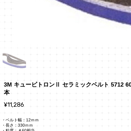
3M キュービトロンⅡ セラミックベルト 5712 60+ 
本
¥11,286
・ベルト幅：12ｍｍ
・長さ：330ｍｍ
・粒度：＃60相当