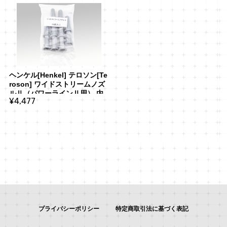
ヘンケル[Henkel] テロソン[Te
roson] ワイドストリームノズ
ルⅡ（パワーラインⅡ用） 内
¥4,477
容量：10個
プライバシーポリシー
特定商取引法に基づく表記